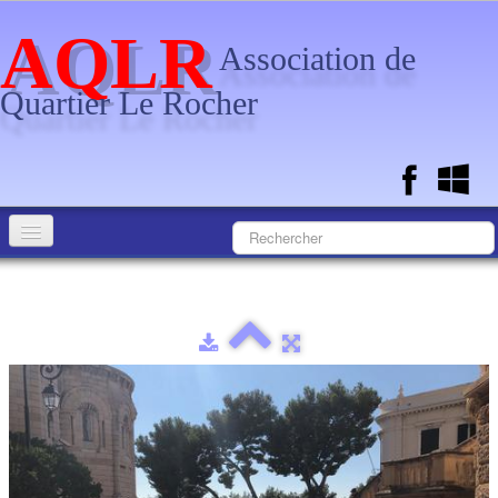
AQLR
Association de
Quartier Le Rocher
Accueil
Calendrier
Documents
L'Association
Photos
▼