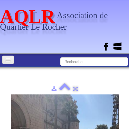
AQLR
Association de
Quartier Le Rocher
Accueil
Calendrier
Documents
L'Association
Photos
▼