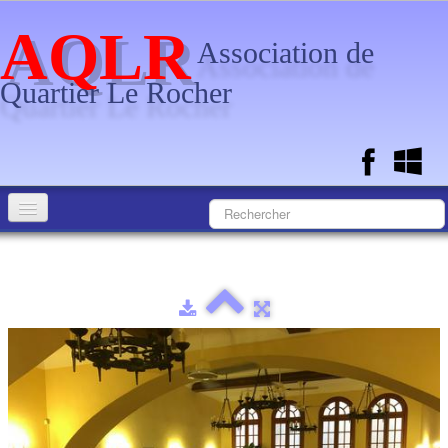
AQLR
Association de
Quartier Le Rocher
Accueil
Calendrier
Documents
L'Association
Photos
▼