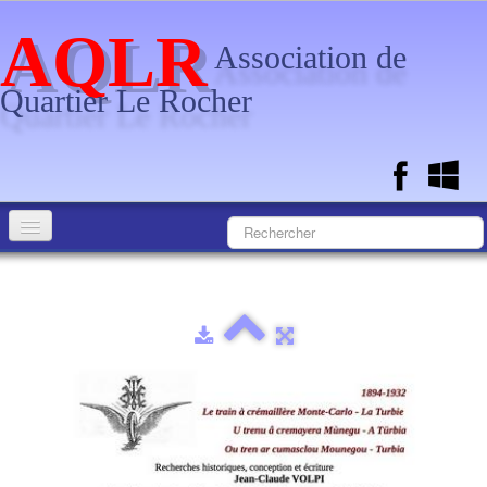
AQLR
Association de
Quartier Le Rocher
Accueil
Calendrier
Documents
L'Association
Photos
▼